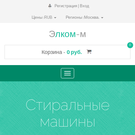
Регистрация | Вход
Цены :
RUB
Регионы :
Москва.
Э
лком
-м
0
Корзина -
0 руб.
Toggle
navigation
Стиральные
машины