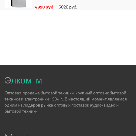
4990 руб.
6828 руб.
Э
лком-м
Оптовая продажа бытовой техники. крупный оптовик бытовой
техники и электроники 1994 г.. В настоящий момент являемся
одним из лидеров рынка оптовых поставок аудио/видео и
бытовой техники.